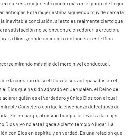
 creo que esta mujer está mucho más en el punto de lo que
an anticipar. Esta mujer estaba siguiendo muy de cerca la
 la inevitable conclusión: si esto es realmente cierto que
dera satisfacción no se encuentra en adorar la creación,
 adorar a Dios, ¿dónde encuentro entonces a este Dios
hacerse mirando más allá del mero nivel conductual.
re la cuestión de si el Dios de sus antepasados ​​en el
s el Dios que ha sido adorado en Jerusalén, el Reino del
e aclarar quién es el verdadero y único Dios con el cual
l Admirable Consejero corrige la enseñanza defectuosa de
udá. Sin embargo, al mismo tiempo, le revela a la mujer
 Dios vivo no está ligada a cierto templo o lugar. La
ón con Dios en espíritu y en verdad. Es una relación que