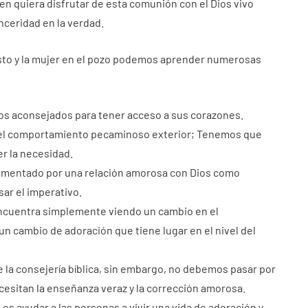
en quiera disfrutar de esta comunión con el Dios vivo
nceridad en la verdad.
isto y la mujer en el pozo podemos aprender numerosas
os aconsejados para tener acceso a sus corazones.
 el comportamiento pecaminoso exterior; Tenemos que
er la necesidad.
limentado por una relación amorosa con Dios como
sar el imperativo.
 encuentra simplemente viendo un cambio en el
n cambio de adoración que tiene lugar en el nivel del
de la consejería bíblica, sin embargo, no debemos pasar por
esitan la enseñanza veraz y la corrección amorosa.
o es ayudar a las personas a vivir una vida de adoración y