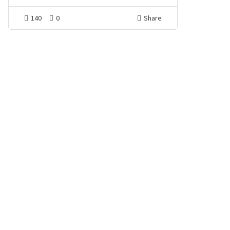
140
0
Share