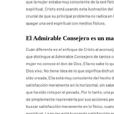
que la mujer estaba muy consciente de la sed físic
espiritual. Cristo está usando esta ilustración del 
crucial de que su principal problema no radica en lo
apagar una sed espiritual con medios físicos.
El Admirable Consejero es un ma
Cuán diferente es el enfoque de Cristo al aconseja
que distingue al Admirable Consejero de tantos c
mujer no conoce el don de Dios. Ella no sabe lo que
Dios vivo. No tiene idea de lo que significa disfru
sido creada. Ella está muy consciente del hecho d
satisfacción meramente en lo horizontal, sin saber
que ha sido rota por el pecado. Por lo tanto, una p
de simplemente reprenderla por sus acciones pec
buscar satisfacción meramente en lo físico, cuan
espiritual. La mujer está buscando satisfacción en 