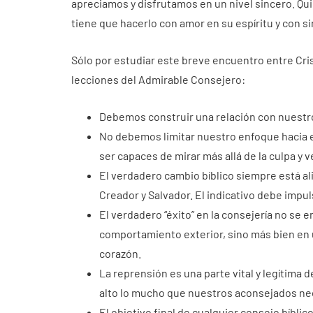
apreciamos y disfrutamos en un nivel sincero. Qui
tiene que hacerlo con amor en su espíritu y con si
Sólo por estudiar este breve encuentro entre Cr
lecciones del Admirable Consejero:
Debemos construir una relación con nuestr
No debemos limitar nuestro enfoque hacia
ser capaces de mirar más allá de la culpa y v
El verdadero cambio bíblico siempre está a
Creador y Salvador. El indicativo debe impul
El verdadero “éxito” en la consejería no se
comportamiento exterior, sino más bien en u
corazón.
La reprensión es una parte vital y legítima 
alto lo mucho que nuestros aconsejados nec
El objetivo final de cualquier consejo bíblic