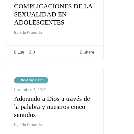
COMPLICACIONES DE LA
SEXUALIDAD EN
ADOLESCENTES
By
Edu Pruneda
128
0
Share
UNCATEGORIZED
octubre 2, 2025
Adorando a Dios a través de
la palabra y nuestros cinco
sentidos
By
Edu Pruneda