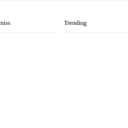
miss
Trending
ICACIONES DE LA
LIDAD EN
SCENTES
 a Dios a través de la