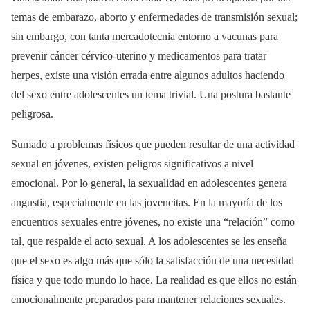
temas de embarazo, aborto y enfermedades de transmisión sexual;
sin embargo, con tanta mercadotecnia entorno a vacunas para
prevenir cáncer cérvico-uterino y medicamentos para tratar
herpes, existe una visión errada entre algunos adultos haciendo
del sexo entre adolescentes un tema trivial. Una postura bastante
peligrosa.
Sumado a problemas físicos que pueden resultar de una actividad
sexual en jóvenes, existen peligros significativos a nivel
emocional. Por lo general, la sexualidad en adolescentes genera
angustia, especialmente en las jovencitas. En la mayoría de los
encuentros sexuales entre jóvenes, no existe una “relación” como
tal, que respalde el acto sexual. A los adolescentes se les enseña
que el sexo es algo más que sólo la satisfacción de una necesidad
física y que todo mundo lo hace. La realidad es que ellos no están
emocionalmente preparados para mantener relaciones sexuales.