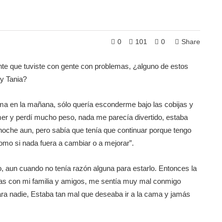
0
101
0
Share
nte que tuviste con gente con problemas, ¿alguno de estos
y Tania?
a en la mañana, sólo quería esconderme bajo las cobijas y
er y perdí mucho peso, nada me parecía divertido, estaba
 noche aun, pero sabía que tenía que continuar porque tengo
como si nada fuera a cambiar o a mejorar”.
po, aun cuando no tenía razón alguna para estarlo. Entonces la
leas con mi familia y amigos, me sentía muy mal conmigo
ra nadie, Estaba tan mal que deseaba ir a la cama y jamás