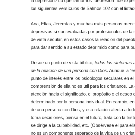
la depresión? Lo que llamamos “depresión” fue exper
los siguientes versículos de Salmos 102 con el lista
Ana, Elías, Jeremías y muchas más personas mencio
depresivos si son evaluadas por profesionales de la 
de vista secular, en estos casos la relación del pueb
para dar sentido a su estado deprimido como para bus
Desde un punto de vista bíblico,
todos los síntomas 
de la relación de una persona con Dios
. Aunque la “e
punto de interés entre los psicólogos seculares en el
comprensión de ella no es útil para los cristianos. La 
atención hacia el significado, el propósito o el deseo 
determinado por la persona individual. En cambio, en l
de una persona con Dios, y esa relación afecta a tod
toma decisiones, piensa en el futuro, trata con la trist
se dirige a la culpabilidad, etc. (Obsérvese el paral
no es un componente separado de la vida de un cristi