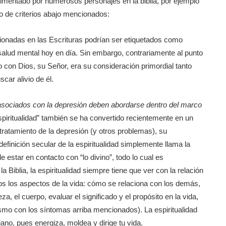
imentado por numerosos personajes en la biblia, por ejemplo
do de criterios abajo mencionados:
nadas en las Escrituras podrían ser etiquetados como
salud mental hoy en día. Sin embargo, contrariamente al punto
lo con Dios, su Señor, era su consideración primordial tanto
car alivio de él.
asociados con la depresión deben abordarse dentro del marco
spiritualidad” también se ha convertido recientemente en un
 tratamiento de la depresión (y otros problemas), su
definición secular de la espiritualidad simplemente llama la
de estar en contacto con “lo divino”, todo lo cual es
a Biblia, la espiritualidad siempre tiene que ver con la relación
os los aspectos de la vida: cómo se relaciona con los demás,
eza, el cuerpo, evaluar el significado y el propósito en la vida,
elismo con los síntomas arriba mencionados). La espiritualidad
ano, pues energiza, moldea y dirige tu vida.