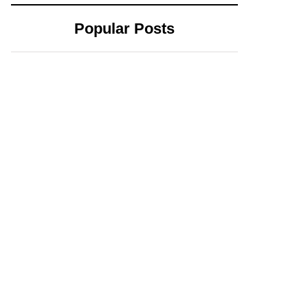
Popular Posts
Hello world!
Adorando a Dios
a través de la
palabra y
nuestros cinco
sentidos
De qué manera el
El Corazón
evangelio
cerrado (1ra.