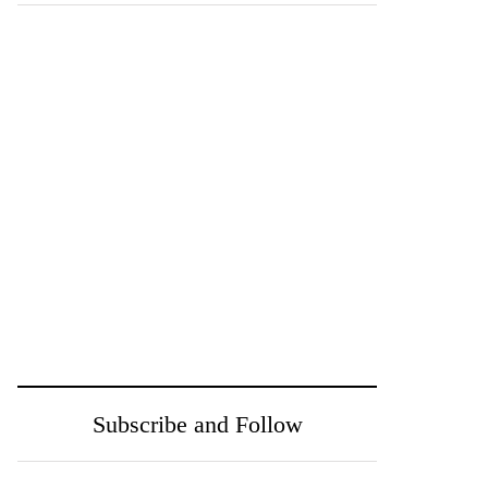
Hello world!
Adorando a Dios a
través de la palabra y
nuestros cinco
sentidos
De qué manera el
El Corazón cerrado
evangelio transforma
(1ra. Parte)
nuestros temores
Subscribe and Follow
(Parte 1)