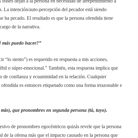
frases dejan a la persona en necesidad de arrepentimiento a
ón. La intención/auto-percepción del pecador está siendo
se ha pecado. El resultado es que la persona ofendida tiene
cargo de la narrativa.
ué más puedo hacer?”
ir “lo siento”) es requerido en respuesta a mis acciones,
ébil o súper-emocional.” También, esta respuesta implica que
o de confianza y ecuanimidad en la relación. Cualquier
 ofendida es entonces etiquetado como una forma irrazonable e
 mío), que pronombres en segunda persona (tú, tuyo).
xcesivo de pronombres egocéntricos quizás revele que la persona
al de la ofensa más que el impacto causado en la persona que